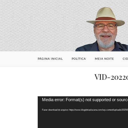
PÁGINA INICIAL
POLÍTICA
MEIA NOITE
CI
VID-2022
Tocador
Media error: Format(s) not supported or sourc
de
vídeo
Fazer download do arquivo: https://www.blogdotiaolucena.com/wp-content/uploads/20