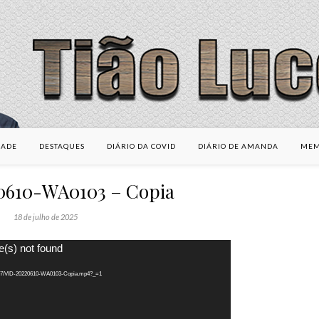
DADE
DESTAQUES
DIÁRIO DA COVID
DIÁRIO DE AMANDA
MEM
0610-WA0103 – Copia
18 de julho de 2025
e(s) not found
25/07/VID-20220610-WA0103-Copia.mp4?_=1