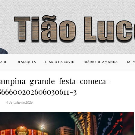
DADE
DESTAQUES
DIÁRIO DA COVID
DIÁRIO DE AMANDA
MEM
campina-grande-festa-comeca-
866600202606030611-3
4 de junho de 2026