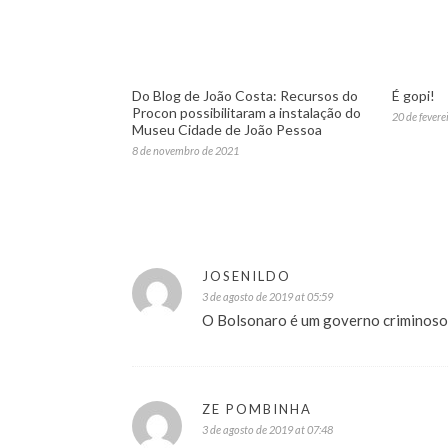
Do Blog de João Costa: Recursos do
É gopi!
Procon possibilitaram a instalação do
20 de fevere
Museu Cidade de João Pessoa
8 de novembro de 2021
JOSENILDO
3 de agosto de 2019 at 05:59
O Bolsonaro é um governo criminoso, 
ZE POMBINHA
3 de agosto de 2019 at 07:48