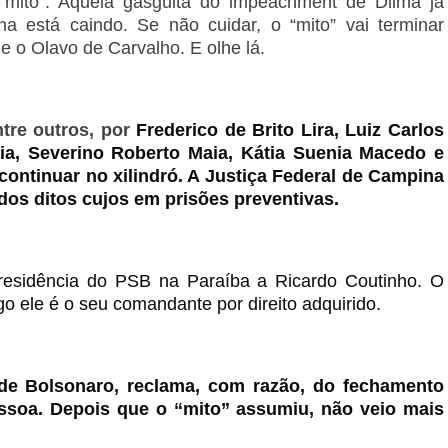
“mito”. Aquela gasguita do impeachment de Dilma já
a está caindo. Se não cuidar, o “mito” vai terminar
 o Olavo de Carvalho. E olhe lá.
ntre outros, por
Frederico de Brito Lira, Luiz Carlos
Maia, Severino Roberto Maia, Kátia Suenia Macedo e
 continuar no xilindró. A Justiça Federal de Campina
dos ditos cujos em prisões preventivas.
residência do PSB na Paraíba a Ricardo Coutinho. O
ogo ele é o seu comandante por direito adquirido.
 de Bolsonaro, reclama, com razão, do fechamento
essoa. Depois que o “mito” assumiu, não veio mais