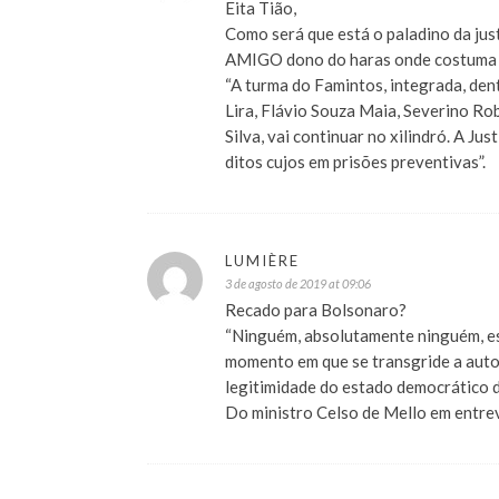
Eita Tião,
Como será que está o paladino da j
AMIGO dono do haras onde costuma p
“A turma do Famintos, integrada, dent
Lira, Flávio Souza Maia, Severino R
Silva, vai continuar no xilindró. A J
ditos cujos em prisões preventivas”.
LUMIÈRE
3 de agosto de 2019 at 09:06
Recado para Bolsonaro?
“Ninguém, absolutamente ninguém, es
momento em que se transgride a autor
legitimidade do estado democrático de
Do ministro Celso de Mello em entre