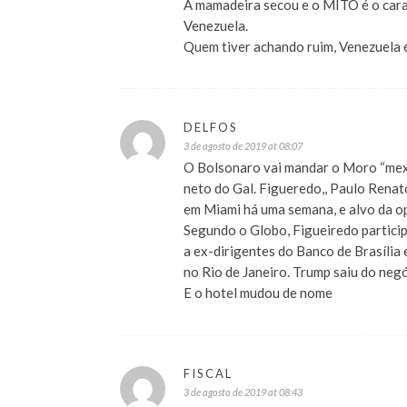
A mamadeira secou e o MITO é o cara
Venezuela.
Quem tiver achando ruim, Venezuela é
DELFOS
3 de agosto de 2019 at 08:07
O Bolsonaro vai mandar o Moro “mexer
neto do Gal. Figueredo,, Paulo Renato
em Miami há uma semana, e alvo da 
Segundo o Globo, Figueiredo partici
a ex-dirigentes do Banco de Brasília 
no Rio de Janeiro. Trump saiu do ne
E o hotel mudou de nome
FISCAL
3 de agosto de 2019 at 08:43