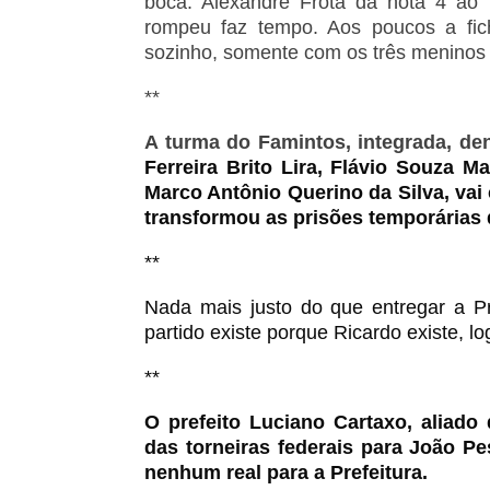
boca. Alexandre Frota dá nota 4 ao 
rompeu faz tempo. Aos poucos a fich
sozinho, somente com os três meninos e
**
A turma do Famintos, integrada, de
Ferreira Brito Lira, Flávio Souza 
Marco Antônio Querino da Silva,
vai
transformou as prisões temporárias 
**
Nada mais justo do que entregar a P
partido existe porque Ricardo existe, l
**
O prefeito Luciano Cartaxo, aliado
das torneiras federais para João P
nenhum real para a Prefeitura.