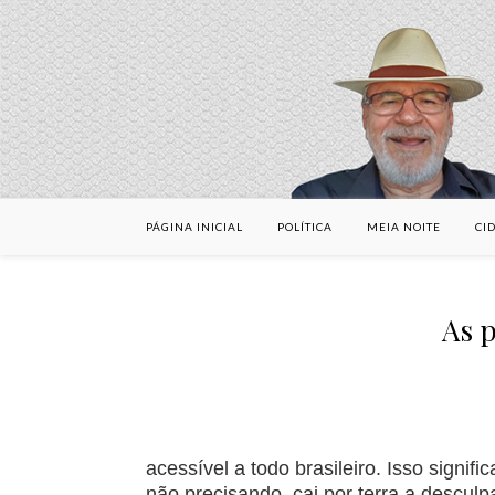
PÁGINA INICIAL
POLÍTICA
MEIA NOITE
CI
As p
acessível a todo brasileiro. Isso signifi
não precisando, cai por terra a descul