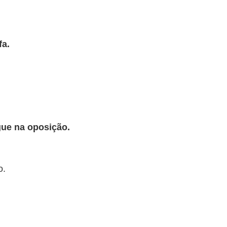
fa.
ue na oposição.
o.