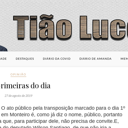
DADE
DESTAQUES
DIÁRIO DA COVID
DIÁRIO DE AMANDA
MEM
OPINIÃO
rimeiras do dia
27 de agosto de 2019
O ato público pela transposição marcado para o dia 1º
em Monteiro é, como já diz o nome, público, portanto
ca que, para participar dele, não precisa de convite.E,
pa do deputado Wilson Santiago, de que não iria a