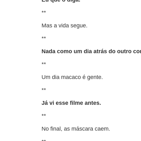
**
Mas a vida segue.
**
Nada como um dia atrás do outro co
**
Um dia macaco é gente.
**
Já vi esse filme antes.
**
No final, as máscara caem.