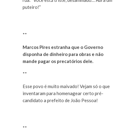
rua: “Você está triste, desanimado… Abra um
puteiro!”
**
Marcos Pires estranha que o Governo
disponha de dinheiro para obras e não
mande pagar os precatórios dele.
**
Esse povo é muito maivado! Vejam só o que
inventaram para homenagear certo pré-
candidato a prefeito de João Pessoa!
**