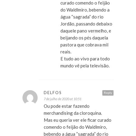
curado comendo o feijão
do Waldlmiro, bebendo a
água “sagrada” do rio
Jordão, passando debaixo
daquele pano vermelho, e
beijando os pés daquela
pastora que cobrava mil
reais.
E tudo ao vivo para todo
mundo vê pela televisão.
DELFOS
Reply
7 de julho de 2020 at 10:51
Ou pode estar fazendo
merchandising da cloroquina.
Mas eu queria ver ele ficar curado
comendo o feijão do Waldlmiro,
bebendo a água “sagrada” do rio