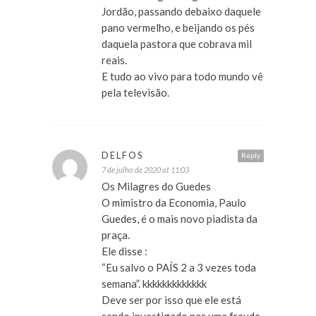
Jordão, passando debaixo daquele
pano vermelho, e beijando os pés
daquela pastora que cobrava mil
reais.
E tudo ao vivo para todo mundo vê
pela televisão.
DELFOS
Reply
7 de julho de 2020 at 11:03
Os Milagres do Guedes
O mimistro da Economia, Paulo
Guedes, é o mais novo piadista da
praça.
Ele disse :
“Eu salvo o PAÍS 2 a 3 vezes toda
semana”. kkkkkkkkkkkkk
Deve ser por isso que ele está