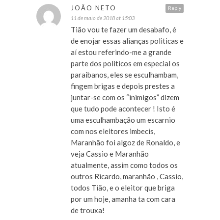
JOÃO NETO
Reply
11 de maio de 2018 at 15:03
Tião vou te fazer um desabafo, é
de enojar essas alianças politicas e
aí estou referindo-me a grande
parte dos politicos em especial os
paraibanos, eles se esculhambam,
fingem brigas e depois prestes a
juntar-se com os “inimigos” dizem
que tudo pode acontecer ! Isto é
uma esculhambação um escarnio
com nos eleitores imbecis,
Maranhão foi algoz de Ronaldo, e
veja Cassio e Maranhão
atualmente, assim como todos os
outros Ricardo, maranhão , Cassio,
todos Tião, e o eleitor que briga
por um hoje, amanha ta com cara
de trouxa!