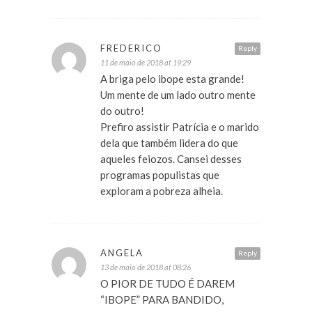
FREDERICO
Reply
11 de maio de 2018 at 19:29
A briga pelo ibope esta grande!
Um mente de um lado outro mente
do outro!
Prefiro assistir Patrícia e o marido
dela que também lidera do que
aqueles feiozos. Cansei desses
programas populistas que
exploram a pobreza alheia.
ANGELA
Reply
13 de maio de 2018 at 08:26
O PIOR DE TUDO É DAREM
“IBOPE” PARA BANDIDO,