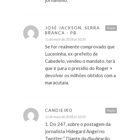
jornalismo.
JOSÉ JACKSON, SERRA
Reply
BRANCA - PB.
11 de maio de 2018 at 10:35
Se for realmente comprovado que
Luceninha, ex-prefeito de
Cabedelo, vendeu o mandato, terá
que ir para o presídio do Roger +
devolver os milhões obtidos com a
maracutaia.
CANDIEIRO
Reply
11 de maio de 2018 at 10:55
1. Do 247, sobre o postagem da
jornalista Hidegard Angel no
Twotter:” Diante da divulgação