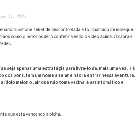
ber 21, 2021
senadora Simone Tebet de descontrolada e foi chamado de moleque
mãos como o leitor poderá conferir vendo o vídeo acima. O cabra é
feder.
e seja apenas uma estratégia para livrá-lo de, mais uma vez, ir à
co dos bons, tem um nome a zelar e não ia entrar nessa aventura.
u ídolo maior, o Jair que não toma vacina, é assintomático e
te que está vencendo a bicha.