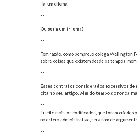
Taí um dilema.
**
Ou seria um trilema?
**
Tem razão, como sempre, o colega Wellington Fo
sobre coisas que existem desde os tempos imemo
**
Esses contratos considerados excessivos de 
cita no seu artigo, vêm do tempo do ronca, ma
**
Eu cito mais: os codificados, que foram criados
na esfera administrativa, serviram de argument
**