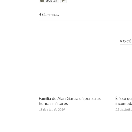
Gostar
4 Comments
VOCÊ
Família de Alan Garcia dispensa as
É isso qu
honras militares
incomod
18 de abril de 2019
25 de abril 