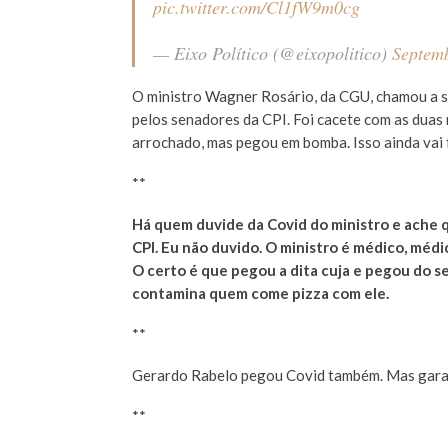
pic.twitter.com/Cl1fW9m0cg
— Eixo Político (@eixopolitico)
Septem
O ministro Wagner Rosário, da CGU, chamou a 
pelos senadores da CPI. Foi cacete com as duas 
arrochado, mas pegou em bomba. Isso ainda vai 
**
Há quem duvide da Covid do ministro e ache qu
CPI. Eu não duvido. O ministro é médico, médi
O certo é que pegou a dita cuja e pegou do se
contamina quem come pizza com ele.
**
Gerardo Rabelo pegou Covid também. Mas garan
**