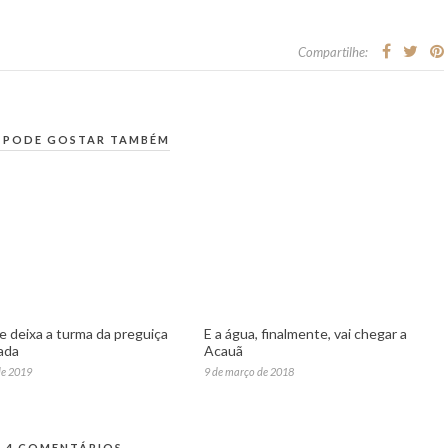
Compartilhe:
 PODE GOSTAR TAMBÉM
e deixa a turma da preguiça
E a água, finalmente, vai chegar a
ada
Acauã
de 2019
9 de março de 2018
4 COMENTÁRIOS