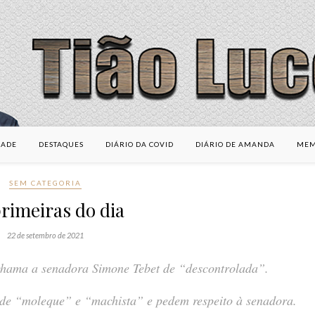
DADE
DESTAQUES
DIÁRIO DA COVID
DIÁRIO DE AMANDA
MEM
SEM CATEGORIA
rimeiras do dia
22 de setembro de 2021
hama a senadora Simone Tebet de “descontrolada”.
de “moleque” e “machista” e pedem respeito à senadora.