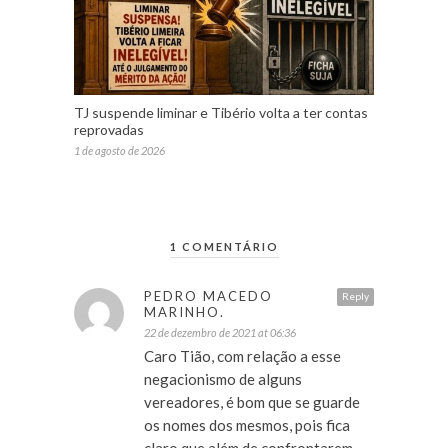
TJ suspende liminar e Tibério volta a ter contas
reprovadas
1 de agosto de 2026
1 COMENTÁRIO
PEDRO MACEDO
Reply
MARINHO.
22 de dezembro de 2021 at 06:36
Caro Tião, com relação a esse
negacionismo de alguns
vereadores, é bom que se guarde
os nomes dos mesmos, pois fica
claro que além de confrontarem