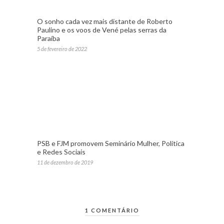
O sonho cada vez mais distante de Roberto
Paulino e os voos de Vené pelas serras da
Paraíba
5 de fevereiro de 2022
PSB e FJM promovem Seminário Mulher, Política
e Redes Sociais
11 de dezembro de 2019
1 COMENTÁRIO