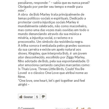
peculiares, responde: ” – sabia que eu nunca pesei?
Obrigado por perder seu tempo e medir para
mim”.
A obra de Bob Marley trata principalmente de
temas políticos-sociais e espirituais. Dedicado a
protestar contra injustiças sociais Marley é
mundialmente celebrado, não como maconheiro,
mas como uma das vozes mais ouvidas em todo o
mundo denunciando através da sua música a
miséria, a injustiça social, o racismo e o
preconceito. Um símbolo da resistência negra.
A trilha sonora é embalada pelos grandes sucessos
da sua carreira e existe um apelo natural aos
shows. Kingsley, que interpreta Bob, é um jovem
ator desconhecido, escolhido por Ziggy Marley,
filho adotado de Bob, pela sua espontaneidade. O
ator emociona cantando canções marcantes como:
Is Thais Love, Threes Little Birds, Could You Be
Loved e o clássico One Love que atribui nome ao
filme.
“One love, one heart, let’s get together and feel
alright –
Gostar
5
0 Comments