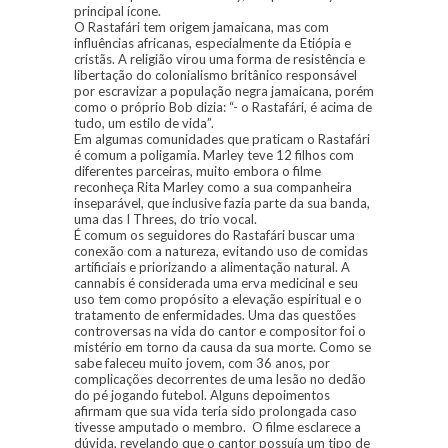
principal ícone.
O Rastafári tem origem jamaicana, mas com
influências africanas, especialmente da Etiópia e
cristãs. A religião virou uma forma de resistência e
libertação do colonialismo britânico responsável
por escravizar a população negra jamaicana, porém
como o próprio Bob dizia: “- o Rastafári, é acima de
tudo, um estilo de vida”.
Em algumas comunidades que praticam o Rastafári
é comum a poligamia. Marley teve 12 filhos com
diferentes parceiras, muito embora o filme
reconheça Rita Marley como a sua companheira
inseparável, que inclusive fazia parte da sua banda,
uma das I Threes, do trio vocal.
É comum os seguidores do Rastafári buscar uma
conexão com a natureza, evitando uso de comidas
artificiais e priorizando a alimentação natural. A
cannabis é considerada uma erva medicinal e seu
uso tem como propósito a elevação espiritual e o
tratamento de enfermidades. Uma das questões
controversas na vida do cantor e compositor foi o
mistério em torno da causa da sua morte. Como se
sabe faleceu muito jovem, com 36 anos, por
complicações decorrentes de uma lesão no dedão
do pé jogando futebol. Alguns depoimentos
afirmam que sua vida teria sido prolongada caso
tivesse amputado o membro. O filme esclarece a
dúvida, revelando que o cantor possuía um tipo de