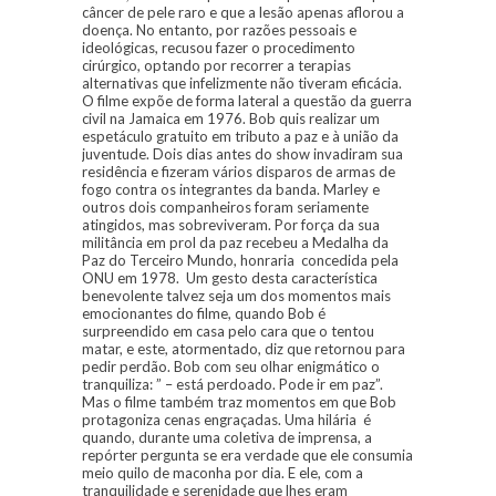
câncer de pele raro e que a lesão apenas aflorou a
doença. No entanto, por razões pessoais e
ideológicas, recusou fazer o procedimento
cirúrgico, optando por recorrer a terapias
alternativas que infelizmente não tiveram eficácia.
O filme expõe de forma lateral a questão da guerra
civil na Jamaica em 1976. Bob quis realizar um
espetáculo gratuito em tributo a paz e à união da
juventude. Dois dias antes do show invadiram sua
residência e fizeram vários disparos de armas de
fogo contra os integrantes da banda. Marley e
outros dois companheiros foram seriamente
atingidos, mas sobreviveram. Por força da sua
militância em prol da paz recebeu a Medalha da
Paz do Terceiro Mundo, honraria concedida pela
ONU em 1978. Um gesto desta característica
benevolente talvez seja um dos momentos mais
emocionantes do filme, quando Bob é
surpreendido em casa pelo cara que o tentou
matar, e este, atormentado, diz que retornou para
pedir perdão. Bob com seu olhar enigmático o
tranquiliza: ” – está perdoado. Pode ir em paz”.
Mas o filme também traz momentos em que Bob
protagoniza cenas engraçadas. Uma hilária é
quando, durante uma coletiva de imprensa, a
repórter pergunta se era verdade que ele consumia
meio quilo de maconha por dia. E ele, com a
tranquilidade e serenidade que lhes eram