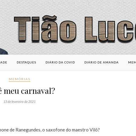
DADE
DESTAQUES
DIÁRIO DA COVID
DIÁRIO DE AMANDA
MEM
MEMÓRIAS
 meu carnaval?
13 de fevereiro de 2021
one de Ranegundes, o saxofone do maestro Vilô?