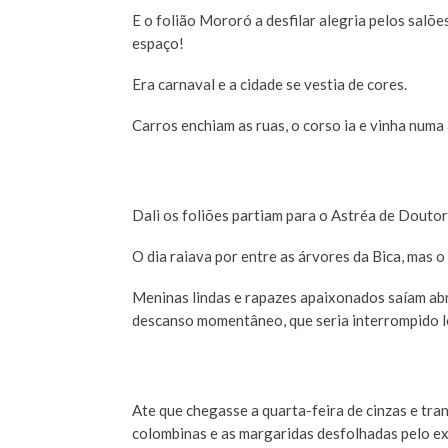
E o folião Mororó a desfilar alegria pelos salõ
espaço!
Era carnaval e a cidade se vestia de cores.
Carros enchiam as ruas, o corso ia e vinha numa
Dali os foliões partiam para o Astréa de Douto
O dia raiava por entre as árvores da Bica, mas o
Meninas lindas e rapazes apaixonados saíam ab
descanso momentâneo, que seria interrompido lo
Ate que chegasse a quarta-feira de cinzas e tr
colombinas e as margaridas desfolhadas pelo exc