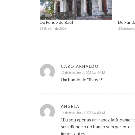
Do Fundo do Baú!
Do Fundo
23 de abril de 2026
25 de fevere
CABO ARNALDO
13 de fevereiro de 2021 at 14:32
Um bando de “lisos !!!
ANGELA
14 de fevereiro de 2021 at 00:43
“Eu sou apenas um rapaz latinoameri
sem dinheiro no banco sem parentes
importantes