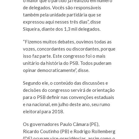
o maior que o partido já realizou em número
de delegados. Vocês são responsáveis
também pela unidade partidária que se
expressou aqui nesses três dias”, disse
Siqueira, diante dos 1,3 mil delegados.
“Fizemos muitos debates, ouvimos todas as
vozes, concordantes ou discordantes, porque
isso faz parte. Este congresso foi o mais
unitário da história do PSB. Todos puderam
opinar democraticamente”, disse.
Segundo ele, o conteúdo das discussões e
decisões do congresso servirá de orientação
para o PSB definir nas convenções estaduais
e na nacional, em julho deste ano, seu rumo
eleitoral para 2018.
Os governadores Paulo Câmara (PE),
Ricardo Coutinho (PB) e Rodrigo Rollemberg
(DF) ocupam vice-presidências, assim como o