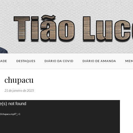
DADE
DESTAQUES
DIÁRIO DA COVID
DIÁRIO DE AMANDA
MEM
chupacu
21 de janeiro de 2025
e(s) not found
/01/chupacu.mp4?_=1