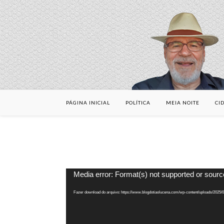
PÁGINA INICIAL
POLÍTICA
MEIA NOITE
CI
Tocador
Media error: Format(s) not supported or sourc
de
vídeo
Fazer download do arquivo: https://www.blogdotiaolucena.com/wp-content/uploads/2025