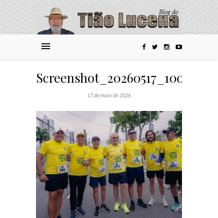
Screenshot_20260517_100851_
17 de maio de 2026