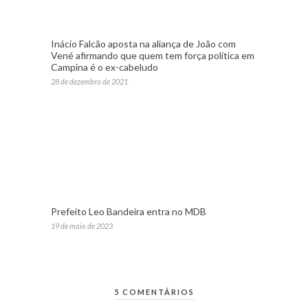
Inácio Falcão aposta na aliança de João com
Vené afirmando que quem tem força política em
Campina é o ex-cabeludo
28 de dezembro de 2021
Prefeito Leo Bandeira entra no MDB
19 de maio de 2023
5 COMENTÁRIOS