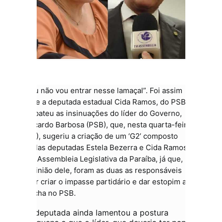
“Eu não vou entrar nesse lamaçal”. Foi assim
que a deputada estadual Cida Ramos, do PSB,
rebateu as insinuações do líder do Governo,
Ricardo Barbosa (PSB), que, nesta quarta-feira
(11), sugeriu a criação de um ‘G2’ composto
pelas deputadas Estela Bezerra e Cida Ramos,
na Assembleia Legislativa da Paraíba, já que, na
opinião dele, foram as duas as responsáveis
por criar o impasse partidário e dar estopim ao
racha no PSB.
A deputada ainda lamentou a postura