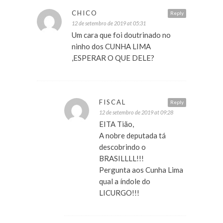
CHICO
Reply
12 de setembro de 2019 at 05:31
Um cara que foi doutrinado no
ninho dos CUNHA LIMA
,ESPERAR O QUE DELE?
FISCAL
Reply
12 de setembro de 2019 at 09:28
EITA Tião,
A nobre deputada tá
descobrindo o
BRASILLLL!!!
Pergunta aos Cunha Lima
qual a índole do
LICURGO!!!