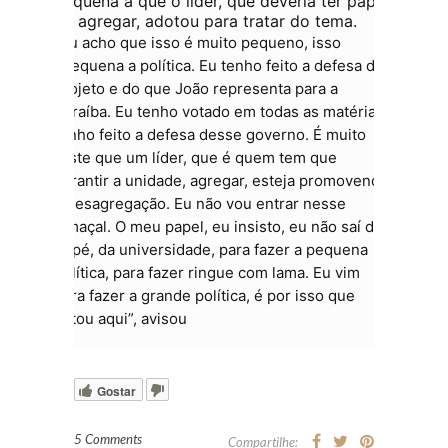
pequena a que o líder, que deveria ter papel
de agregar, adotou para tratar do tema.
“Eu acho que isso é muito pequeno, isso
apequena a política. Eu tenho feito a defesa do
projeto e do que João representa para a
Paraíba. Eu tenho votado em todas as matérias,
tenho feito a defesa desse governo. É muito
triste que um líder, que é quem tem que
garantir a unidade, agregar, esteja promovendo
a desagregação. Eu não vou entrar nesse
lamaçal. O meu papel, eu insisto, eu não saí de
Sapé, da universidade, para fazer a pequena
política, para fazer ringue com lama. Eu vim
para fazer a grande política, é por isso que
estou aqui”, avisou
Gostar
5 Comments
Compartilhe: