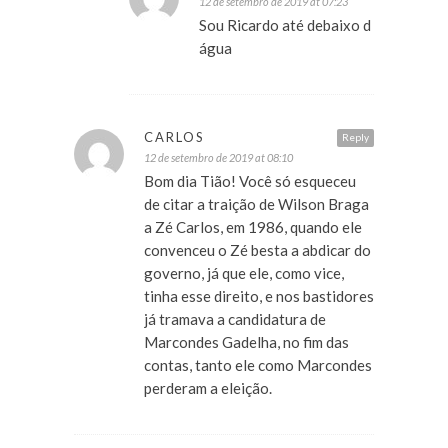
12 de setembro de 2019 at 07:23
Sou Ricardo até debaixo d
água
CARLOS
Reply
12 de setembro de 2019 at 08:10
Bom dia Tião! Você só esqueceu
de citar a traição de Wilson Braga
a Zé Carlos, em 1986, quando ele
convenceu o Zé besta a abdicar do
governo, já que ele, como vice,
tinha esse direito, e nos bastidores
já tramava a candidatura de
Marcondes Gadelha, no fim das
contas, tanto ele como Marcondes
perderam a eleição.