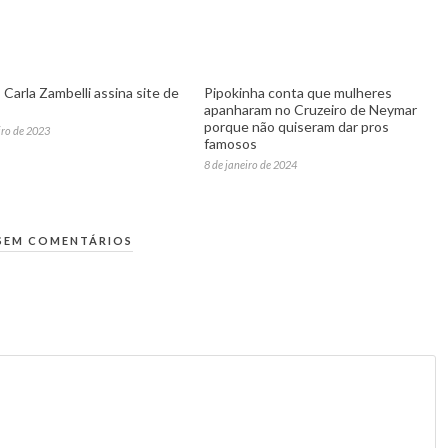
Carla Zambelli assina site de
Pipokinha conta que mulheres
apanharam no Cruzeiro de Neymar
porque não quiseram dar pros
iro de 2023
famosos
8 de janeiro de 2024
SEM COMENTÁRIOS