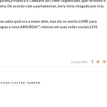
gurança Pública e Combate ao Crime Organizado, que recebeu o
feira. De acordo com a parlamentar, Jerry teria chegado por trás
m sabia qual era o nome dele, mas ele se sentiu LIVRE para
egou a cena ABSURDA!”, relatou em suas redes sociais.(101
Compartilhe:
 PODE GOSTAR TAMBÉM