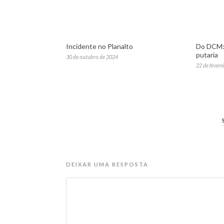
Incidente no Planalto
Do DCM: 
putaria
30 de outubro de 2024
22 de fevere
DEIXAR UMA RESPOSTA