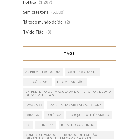
Política
(1.287)
Sem categoria
(5.008)
Tá todo mundo doido
(2)
TV do Tião
(3)
TAGS
AS PRIMEIRAS DO DIA
CAMPINA GRANDE
ELEIÇÕES 2018
E TOME ADESÃO!
EX-PREFEITO DE IMACULADA E O FILHO POR DESVIO
DE 609 MIL REAIS
LAVA JATO
MAIS UM TARADO ATRÁS DE ANA
PARAÍBA
POLÍTICA
PORQUE HOJE É SÁBADO
PR.
PRINCESA
RICARDO COUTINHO
ROMERO É VAIADO E CHAMADO DE LADRÃO
DURANTE O DESFILE EM CAMPINA GRANDE