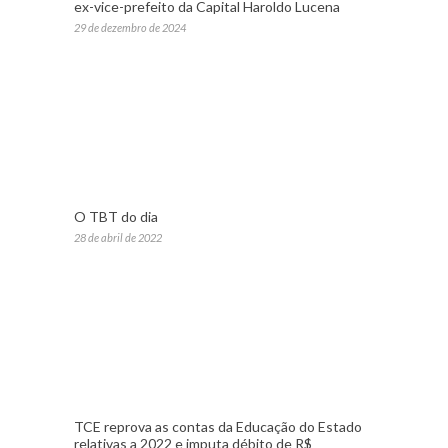
ex-vice-prefeito da Capital Haroldo Lucena
29 de dezembro de 2024
O TBT do dia
28 de abril de 2022
TCE reprova as contas da Educação do Estado
relativas a 2022 e imputa débito de R$