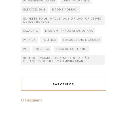
AS PRIMEIRAS DO DIA
CAMPINA GRANDE
ELEIÇÕES 2018
E TOME ADESÃO!
EX-PREFEITO DE IMACULADA E O FILHO POR DESVIO
DE 609 MIL REAIS
LAVA JATO
MAIS UM TARADO ATRÁS DE ANA
PARAÍBA
POLÍTICA
PORQUE HOJE É SÁBADO
PR.
PRINCESA
RICARDO COUTINHO
ROMERO É VAIADO E CHAMADO DE LADRÃO
DURANTE O DESFILE EM CAMPINA GRANDE
PARCEIROS
O Fuxiqueiro