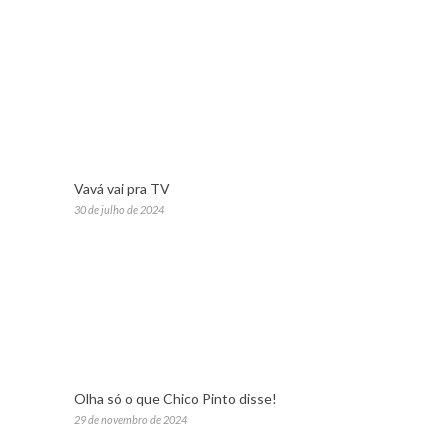
Vavá vai pra TV
30 de julho de 2024
Olha só o que Chico Pinto disse!
29 de novembro de 2024