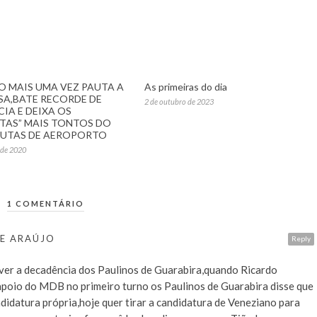
O MAIS UMA VEZ PAUTA A
As primeiras do dia
SA,BATE RECORDE DE
2 de outubro de 2023
IA E DEIXA OS
STAS” MAIS TONTOS DO
RUTAS DE AEROPORTO
 de 2020
1 COMENTÁRIO
DE ARAÚJO
Reply
 ver a decadência dos Paulinos de Guarabira,quando Ricardo
apoio do MDB no primeiro turno os Paulinos de Guarabira disse que
didatura própria,hoje quer tirar a candidatura de Veneziano para