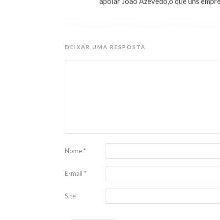
apoiar João Azevedo,o que uns empreg
DEIXAR UMA RESPOSTA
Nome
*
E-mail
*
Site