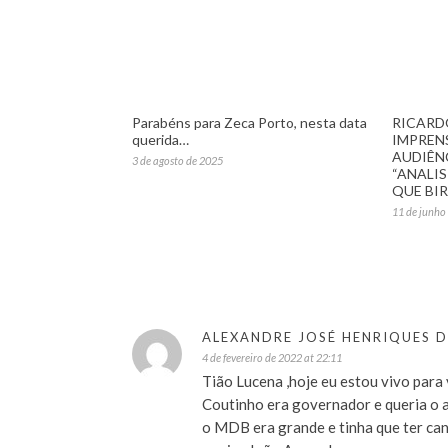
Parabéns para Zeca Porto, nesta data
RICARD
querida…
IMPREN
AUDIÊNC
3 de agosto de 2025
“ANALI
QUE BI
11 de junho
ALEXANDRE JOSÉ HENRIQUES 
4 de fevereiro de 2022 at 22:11
Tião Lucena ,hoje eu estou vivo para
Coutinho era governador e queria o 
o MDB era grande e tinha que ter can