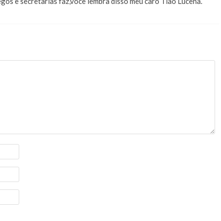
os e secretarias faz,você lembra disso meu caro Tião Lucena.