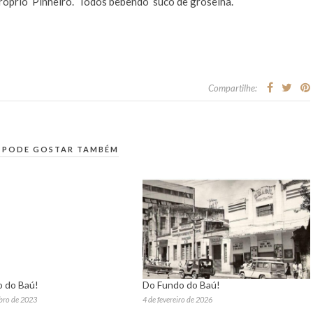
próprio Pinheiro. Todos bebendo suco de groselha.
Compartilhe:
 PODE GOSTAR TAMBÉM
 do Baú!
Do Fundo do Baú!
bro de 2023
4 de fevereiro de 2026