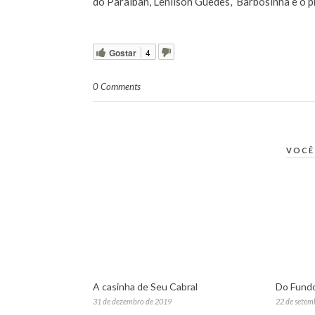
do Paraiban, Lenilson Guedes, Barbosinha e o 
Gostar
4
0 Comments
VOCÊ
A casinha de Seu Cabral
Do Fundo
31 de dezembro de 2019
22 de setem