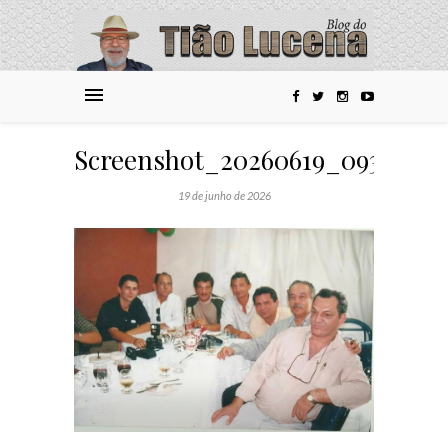
Screenshot_20260619_093138_F
19 de junho de 2026