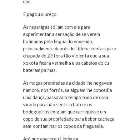
cão.
E pagou o preço.
As raparigas só iam com ele para
experimentar a sensação de se verem
bolinadas pela língua do enxerido,
principalmente depois de Litinha contar que a
chupada de Zé fora tão violenta que a sua
xoxota ficara vermelha e os cabelos do cu
bateram palmas.
As moças prendadas da cidade lhe negavam
namoro, nos forrós, se alguém lhe concedia
uma dança, passava o tempo todo de cara
virada para não sentir o bafo e os
bodegueiros exigiam que carregasse um
copo de sua propriedade para beber cachaça
sem contaminar os copos da freguesia.
Até que apareceu Lindaura.