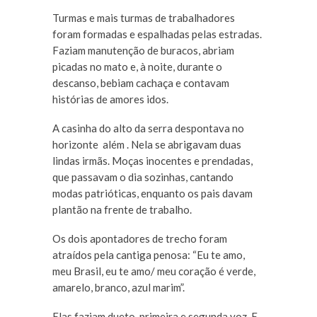
Turmas e mais turmas de trabalhadores
foram formadas e espalhadas pelas estradas.
Faziam manutenção de buracos, abriam
picadas no mato e, à noite, durante o
descanso, bebiam cachaça e contavam
histórias de amores idos.
A casinha do alto da serra despontava no
horizonte além . Nela se abrigavam duas
lindas irmãs. Moças inocentes e prendadas,
que passavam o dia sozinhas, cantando
modas patrióticas, enquanto os pais davam
plantão na frente de trabalho.
Os dois apontadores de trecho foram
atraídos pela cantiga penosa: “Eu te amo,
meu Brasil, eu te amo/ meu coração é verde,
amarelo, branco, azul marim”.
Elas faziam dueto, primeira e segunda voz. E