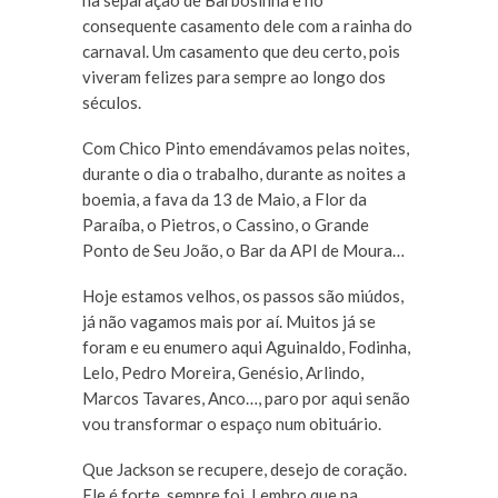
na separação de Barbosinha e no
consequente casamento dele com a rainha do
carnaval. Um casamento que deu certo, pois
viveram felizes para sempre ao longo dos
séculos.
Com Chico Pinto emendávamos pelas noites,
durante o dia o trabalho, durante as noites a
boemia, a fava da 13 de Maio, a Flor da
Paraíba, o Pietros, o Cassino, o Grande
Ponto de Seu João, o Bar da API de Moura…
Hoje estamos velhos, os passos são miúdos,
já não vagamos mais por aí. Muitos já se
foram e eu enumero aqui Aguinaldo, Fodinha,
Lelo, Pedro Moreira, Genésio, Arlindo,
Marcos Tavares, Anco…, paro por aqui senão
vou transformar o espaço num obituário.
Que Jackson se recupere, desejo de coração.
Ele é forte, sempre foi. Lembro que na