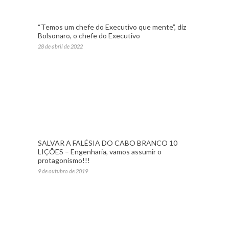
“Temos um chefe do Executivo que mente”, diz
Bolsonaro, o chefe do Executivo
28 de abril de 2022
SALVAR A FALÉSIA DO CABO BRANCO 10
LIÇÕES – Engenharia, vamos assumir o
protagonismo!!!
9 de outubro de 2019