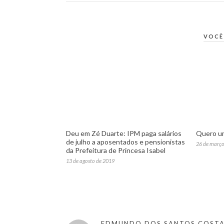
VOCÊ
Deu em Zé Duarte: IPM paga salários
Quero um
de julho a aposentados e pensionistas
26 de março
da Prefeitura de Princesa Isabel
13 de agosto de 2019
EDMUNDO DOS SANTOS COST