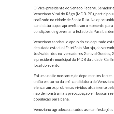
O Vice-presidente do Senado Federal, Senador e
Veneziano Vital do Rêgo (MDB-PB), participou n
realizado na cidade de Santa Rita. Na oportunida
candidatura, que aproveitaram o momento para 
condições de governar o Estado da Paraíba, dent
Veneziano recebeu o apoio do ex-deputado esta
deputada estadual Estefânia Maroja, da veread
Josivaldo, dos ex-vereadores Genival Guedes, G
e presidente municipal do MDB da cidade, Carlin
local do evento.
Foi uma noite marcante, de depoimentos fortes,
união em torno da pré-candidatura de Venezian
elencaram os problemas vividos atualmente pela
não demonstra mais preocupação em buscar reso
população paraibana.
Veneziano agradeceu a todos as manifestações d