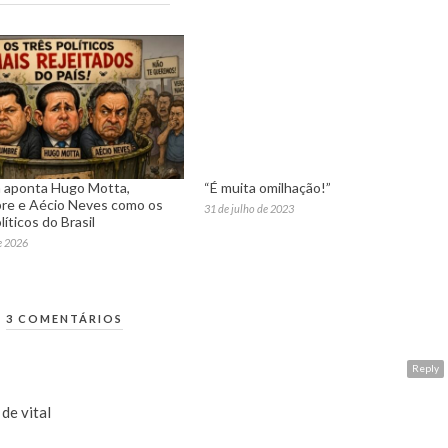
 aponta Hugo Motta,
“É muita omilhação!”
re e Aécio Neves como os
31 de julho de 2023
líticos do Brasil
e 2026
3 COMENTÁRIOS
Reply
de vital