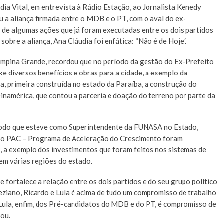
ia Vital, em entrevista à Rádio Estação, ao Jornalista Kenedy
ou a aliança firmada entre o MDB e o PT, com o aval do ex-
 de algumas ações que já foram executadas entre os dois partidos
obre a aliança, Ana Cláudia foi enfática: “Não é de Hoje”.
Campina Grande, recordou que no período da gestão do Ex-Prefeito
xe diversos benefícios e obras para a cidade, a exemplo da
, primeira construída no estado da Paraíba, a construção do
namérica, que contou a parceria e doação do terreno por parte da
ríodo que esteve como Superintendente da FUNASA no Estado,
o o PAC – Programa de Aceleração do Crescimento foram
 a exemplo dos investimentos que foram feitos nos sistemas de
em várias regiões do estado.
 e fortalece a relação entre os dois partidos e do seu grupo político
neziano, Ricardo e Lula é acima de tudo um compromisso de trabalho
e Lula, enfim, dos Pré-candidatos do MDB e do PT, é compromisso de
zou.