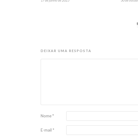
17 de junho de 2025
30 de outub
DEIXAR UMA RESPOSTA
Nome
*
E-mail
*