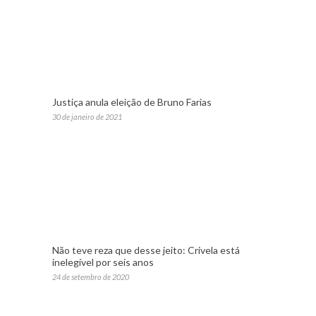
Justiça anula eleição de Bruno Farias
30 de janeiro de 2021
Não teve reza que desse jeito: Crivela está
inelegível por seis anos
24 de setembro de 2020