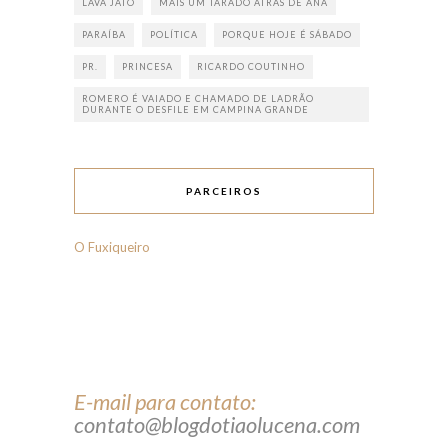
LAVA JATO
MAIS UM TARADO ATRÁS DE ANA
PARAÍBA
POLÍTICA
PORQUE HOJE É SÁBADO
PR.
PRINCESA
RICARDO COUTINHO
ROMERO É VAIADO E CHAMADO DE LADRÃO
DURANTE O DESFILE EM CAMPINA GRANDE
PARCEIROS
O Fuxiqueiro
E-mail para contato:
contato@blogdotiaolucena.com