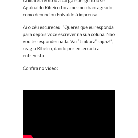
Arimatéia voltou a carga e perguntou se
Aguinaldo Ribeiro fora mesmo chantageado,
como denunciou Enivaldo à imprensa.
Aí o céu escureceu: “Queres que eu responda
para depois você escrever na sua coluna. Não
vou te responder nada. Vai “timbora” rapaz!”,
reagiu Ribeiro, dando por encerrada a
entrevista.
Confira no vídeo: