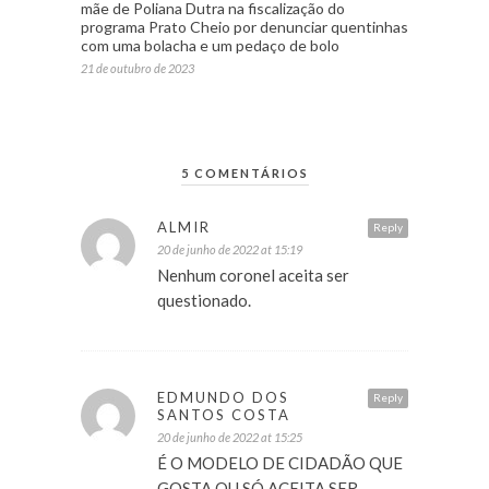
mãe de Poliana Dutra na fiscalização do
programa Prato Cheio por denunciar quentinhas
com uma bolacha e um pedaço de bolo
21 de outubro de 2023
5 COMENTÁRIOS
ALMIR
Reply
20 de junho de 2022 at 15:19
Nenhum coronel aceita ser
questionado.
EDMUNDO DOS
Reply
SANTOS COSTA
20 de junho de 2022 at 15:25
É O MODELO DE CIDADÃO QUE
GOSTA OU SÓ ACEITA SER