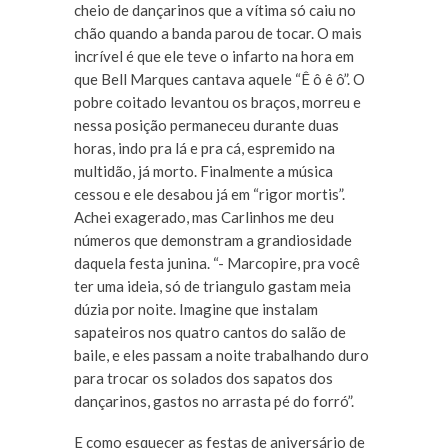
cheio de dançarinos que a vítima só caiu no
chão quando a banda parou de tocar. O mais
incrível é que ele teve o infarto na hora em
que Bell Marques cantava aquele “Ê ô ê ô”. O
pobre coitado levantou os braços, morreu e
nessa posição permaneceu durante duas
horas, indo pra lá e pra cá, espremido na
multidão, já morto. Finalmente a música
cessou e ele desabou já em “rigor mortis”.
Achei exagerado, mas Carlinhos me deu
números que demonstram a grandiosidade
daquela festa junina. “- Marcopire, pra você
ter uma ideia, só de triangulo gastam meia
dúzia por noite. Imagine que instalam
sapateiros nos quatro cantos do salão de
baile, e eles passam a noite trabalhando duro
para trocar os solados dos sapatos dos
dançarinos, gastos no arrasta pé do forró”.
E como esquecer as festas de aniversário de