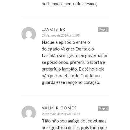
ao temperamento do mesmo,
LAVOISIER
Reply
29 de maio de 2019 at 14:08
Naquele episódio entre o
delegado Vagner Dorta e o
Lampião sem gás, o ex governador
se posicionou, preferiu o Dorta e
preteriu o lampião. E até hoje ele
não perdoa Ricardo Coutinho e
guarda esse ranço no coração.
VALMIR GOMES
Reply
29 de maio de 2019 at 14:10
Tião não sou amigo de Jeová, mas
bem gostaria de ser, pois tudo que