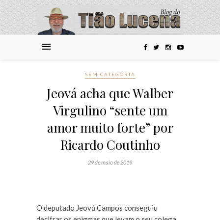
SEM CATEGORIA
Jeová acha que Walber
Virgulino “sente um
amor muito forte” por
Ricardo Coutinho
29 de maio de 2019
O deputado Jeová Campos conseguiu
decifrar os enigmas que levam o seu colega