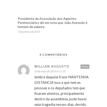
Presidente da Associação dos Agentes
Penitenciários diz em nota que João Azevedo é
homem de palavra
7 de janeiro de 2019
4 COMENTÁRIOS
WILLIAN AUGUSTO
Reply
29 de maio de 2019 at 11:35
lembra daquela frase MANTENHA
DISTANCIA isso e que tem as
pessoas e os deputados tem que
ficarem atentos, principalmente
dentro da assembleia, pode haver
uma tragedia nesses dias, devido