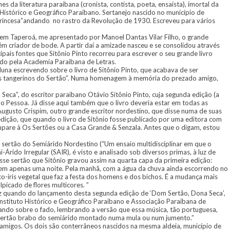
mes da literatura paraibana (cronista, contista, poeta, ensaísta), imortal da
istórico e Geográfico Paraibano. Sertanejo nascido no município de
e Princesa”andando no rastro da Revolução de 1930. Escreveu para vários
s em Taperoá, me apresentado por Manoel Dantas Vilar Filho, o grande
mbém criador de bode. A partir daí a amizade nasceu e se consolidou através
pais fontes que Sitônio Pinto recorreu para escrever o seu grande livro
do pela Academia Paraibana de Letras.
una escrevendo sobre o livro de Sitônio Pinto, que acabava de ser
“Os tangerinos do Sertão”. Numa homenagem à memória do prezado amigo,
 Seca”, do escritor paraibano Otávio Sitônio Pinto, cuja segunda edição (a
o Pessoa. Já disse aqui também que o livro deveria estar em todas as
 Augusto Crispim, outro grande escritor nordestino, que disse numa de suas
edição, que quando o livro de Sitônio fosse publicado por uma editora com
ompare à Os Sertões ou a Casa Grande & Senzala. Antes que o digam, estou
 sertão do Semiárido Nordestino (“Um ensaio multidisciplinar em que o
-Árido Irregular (SAIR), é visto e analisado sob diversos primas, à luz de
 Esse sertão que Sitônio gravou assim na quarta capa da primeira edição:
a em apenas uma noite. Pela manhã, com a água da chuva ainda escorrendo no
co-íris vegetal que faz a festa dos homens e dos bichos. É a mudança mais
picado de flores multicores. ”
fez quando do lançamento desta segunda edição de ‘Dom Sertão, Dona Seca’,
nstituto Histórico e Geográfico Paraibano e Associação Paraibana de
ando sobre o fado, lembrando a versão que essa música, tão portuguesa,
elo sertão brabo do semiárido montado numa mula ou num jumento.”
amigos. Os dois são conterrâneos nascidos na mesma aldeia, município de