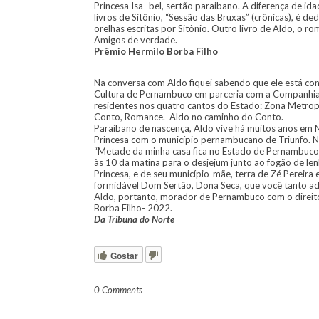
Princesa Isa- bel, sertão paraibano. A diferença de id
livros de Sitônio, “Sessão das Bruxas” (crônicas), é de
orelhas escritas por Sitônio. Outro livro de Aldo, o r
Amigos de verdade.
Prêmio Hermilo Borba Filho
Na conversa com Aldo fiquei sabendo que ele está co
Cultura de Pernambuco em parceria com a Companhia E
residentes nos quatro cantos do Estado: Zona Metropo
Conto, Romance. Aldo no caminho do Conto.
Paraibano de nascença, Aldo vive há muitos anos em Na
Princesa com o município pernambucano de Triunfo. Na
“Metade da minha casa fica no Estado de Pernambuco
às 10 da matina para o desjejum junto ao fogão de len
Princesa, e de seu município-mãe, terra de Zé Pereira
formidável Dom Sertão, Dona Seca, que você tanto ad
Aldo, portanto, morador de Pernambuco com o direito 
Borba Filho- 2022.
Da Tribuna do Norte
Gostar
0 Comments