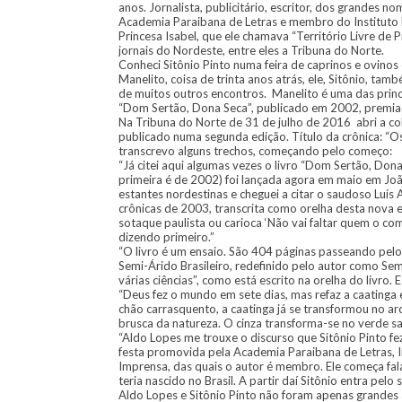
anos. Jornalista, publicitário, escritor, dos grandes no
Academia Paraibana de Letras e membro do Instituto H
Princesa Isabel, que ele chamava “Território Livre d
jornais do Nordeste, entre eles a Tribuna do Norte.
Conheci Sitônio Pinto numa feira de caprinos e ovino
Manelito, coisa de trinta anos atrás, ele, Sitônio, ta
de muitos outros encontros. Manelito é uma das princi
“Dom Sertão, Dona Seca”, publicado em 2002, premia
Na Tribuna do Norte de 31 de julho de 2016 abri a col
publicado numa segunda edição. Título da crônica: 
transcrevo alguns trechos, começando pelo começo:
“Já citei aqui algumas vezes o livro “Dom Sertão, Dona
primeira é de 2002) foi lançada agora em maio em Joã
estantes nordestinas e cheguei a citar o saudoso Luís
crônicas de 2003, transcrita como orelha desta nova 
sotaque paulista ou carioca ‘Não vai faltar quem o c
dizendo primeiro.”
“O livro é um ensaio. São 404 páginas passeando pelo
Semi-Árido Brasileiro, redefinido pelo autor como Semi
várias ciências”, como está escrito na orelha do livro.
“Deus fez o mundo em sete dias, mas refaz a caating
chão carrasquento, a caatinga já se transformou no ar
brusca da natureza. O cinza transforma-se no verde sal
“Aldo Lopes me trouxe o discurso que Sitônio Pinto 
festa promovida pela Academia Paraibana de Letras, I
Imprensa, das quais o autor é membro. Ele começa fal
teria nascido no Brasil. A partir daí Sitônio entra p
Aldo Lopes e Sitônio Pinto não foram apenas grandes 