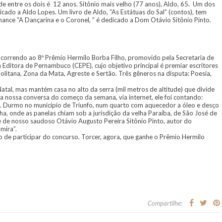
ade entre os dois é 12 anos. Sitônio mais velho (77 anos), Aldo, 65. Um dos
dicado a Aldo Lopes. Um livro de Aldo, “As Estátuas do Sal” (contos), tem
omance “A Dançarina e o Coronel, ” é dedicado a Dom Otávio Sitônio Pinto.
ncorrendo ao 8º Prêmio Hermilo Borba Filho, promovido pela Secretaria de
ditora de Pernambuco (CEPE), cujo objetivo principal é premiar escritores
litana, Zona da Mata, Agreste e Sertão. Três gêneros na disputa: Poesia,
tal, mas mantém casa no alto da serra (mil metros de altitude) que divide
 nossa conversa do começo da semana, via internet, ele foi contando:
. Durmo no município de Triunfo, num quarto com aquecedor a óleo e desço
ha, onde as panelas chiam sob a jurisdição da velha Paraíba, de São José de
 e de nosso saudoso Otávio Augusto Pereira Sitônio Pinto, autor do
mira”.
de participar do concurso. Torcer, agora, que ganhe o Prêmio Hermilo
Compartilhe: