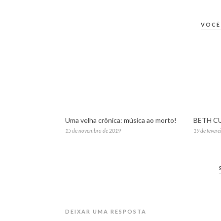
VOCÊ
Uma velha crônica: música ao morto!
BETH C
15 de novembro de 2019
19 de fevere
DEIXAR UMA RESPOSTA