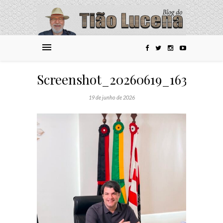
Screenshot_20260619_163311_
19 de junho de 2026