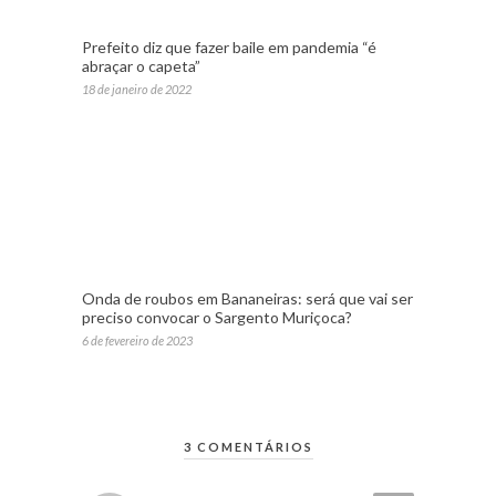
Prefeito diz que fazer baile em pandemia “é
abraçar o capeta”
18 de janeiro de 2022
Onda de roubos em Bananeiras: será que vai ser
preciso convocar o Sargento Muriçoca?
6 de fevereiro de 2023
3 COMENTÁRIOS