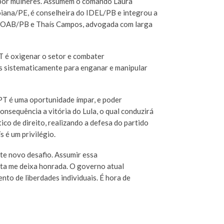
s por mulheres. Assumem o comando Laura
iana/PE, é conselheira do IDEL/PB e integrou a
da OAB/PB e Thaís Campos, advogada com larga
PT é oxigenar o setor e combater
s sistematicamente para enganar e manipular
o PT é uma oportunidade ímpar, e poder
onsequência a vitória do Lula, o qual conduzirá
ico de direito, realizando a defesa do partido
 é um privilégio.
te novo desafio. Assumir essa
sta me deixa honrada. O governo atual
nto de liberdades individuais. É hora de