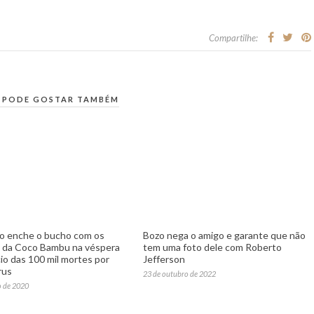
Compartilhe:
 PODE GOSTAR TAMBÉM
o enche o bucho com os
Bozo nega o amigo e garante que não
 da Coco Bambu na véspera
tem uma foto dele com Roberto
io das 100 mil mortes por
Jefferson
rus
23 de outubro de 2022
o de 2020