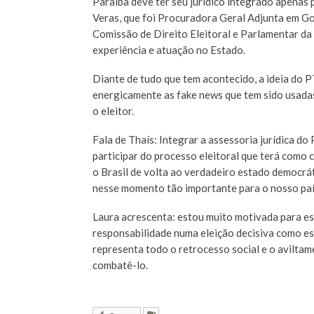
Paraíba deve ter seu jurídico integrado apena
Veras, que foi Procuradora Geral Adjunta em Go
Comissão de Direito Eleitoral e Parlamentar 
experiência e atuação no Estado.
Diante de tudo que tem acontecido, a ideia do 
energicamente as fake news que tem sido usada
o eleitor.
Fala de Thaís: Integrar a assessoria jurídica d
participar do processo eleitoral que terá como c
o Brasil de volta ao verdadeiro estado democrát
nesse momento tão importante para o nosso país
Laura acrescenta: estou muito motivada para es
responsabilidade numa eleição decisiva como e
representa todo o retrocesso social e o aviltame
combatê-lo.