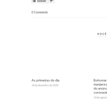
Gostar
0 Comments
VOCÊ
As primeiras do dia
Bolsonar
manjares
18 de dezembro de 2020
do anúnc
coronaví
10 de agost