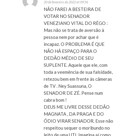
20 de fevereiro de 2022 at 09:56
NÃO FAREI A BESTEIRA DE
VOTAR NO SENADOR
VENEZIANO VITAL DO RÊGO :
Mas não se trata de aversão à
pessoa nem por achar que é
incapaz. O PROBLEMA É QUE
NÃO HÁ ESPAÇO PARA O
DEDÃO MÉDIO DE SEU
SUPLENTE. Aquele que ele, com
toda a veemência de sua falsidade,
retezou bem em frente às câmeras
de TV . Ney Suassuna, O
SENADOR DE ZÉ. Pense num
cabra bom !
DEUS ME LIVRE DESSE DEDÃO
MAGNATA , DA PRAGA E DO
ÓDIO VIRAR SENADOR. Esse não
respeitou sequer o moribundo no
leito de uma UTI. Imagina aí como