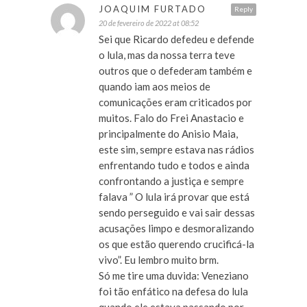
JOAQUIM FURTADO
Reply
20 de fevereiro de 2022 at 08:52
Sei que Ricardo defedeu e defende
o lula, mas da nossa terra teve
outros que o defederam também e
quando iam aos meios de
comunicações eram criticados por
muitos. Falo do Frei Anastacio e
principalmente do Anisio Maia,
este sim, sempre estava nas rádios
enfrentando tudo e todos e ainda
confrontando a justiça e sempre
falava ” O lula irá provar que está
sendo perseguido e vai sair dessas
acusações limpo e desmoralizando
os que estão querendo crucificá-la
vivo”. Eu lembro muito brm.
Só me tire uma duvida: Veneziano
foi tão enfático na defesa do lula