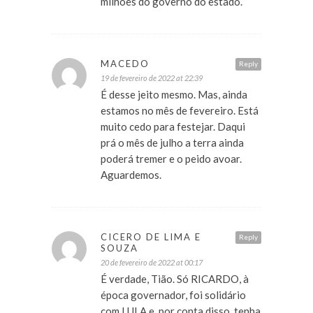
milhões do governo do estado.
MACEDO
Reply
19 de fevereiro de 2022 at 22:39
É desse jeito mesmo. Mas, ainda
estamos no mês de fevereiro. Está
muito cedo para festejar. Daqui
prá o mês de julho a terra ainda
poderá tremer e o peido avoar.
Aguardemos.
CICERO DE LIMA E
Reply
SOUZA
20 de fevereiro de 2022 at 00:17
É verdade, Tião. Só RICARDO, à
época governador, foi solidário
com LULA e, por conta disso, tenha