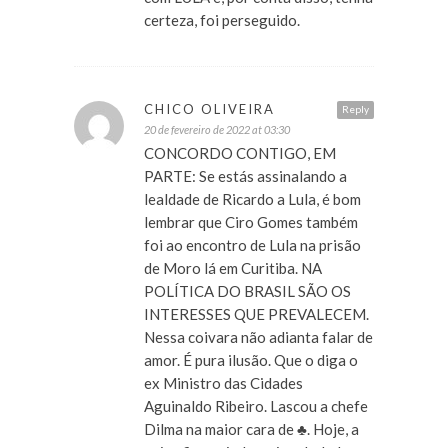
certeza, foi perseguido.
CHICO OLIVEIRA
Reply
20 de fevereiro de 2022 at 03:30
CONCORDO CONTIGO, EM
PARTE: Se estás assinalando a
lealdade de Ricardo a Lula, é bom
lembrar que Ciro Gomes também
foi ao encontro de Lula na prisão
de Moro lá em Curitiba. NA
POLÍTICA DO BRASIL SÃO OS
INTERESSES QUE PREVALECEM.
Nessa coivara não adianta falar de
amor. É pura ilusão. Que o diga o
ex Ministro das Cidades
Aguinaldo Ribeiro. Lascou a chefe
Dilma na maior cara de ♣️. Hoje, a