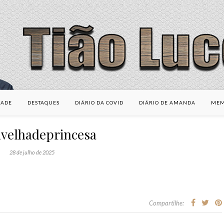
DADE
DESTAQUES
DIÁRIO DA COVID
DIÁRIO DE AMANDA
MEM
avelhadeprincesa
28 de julho de 2025
Compartilhe: