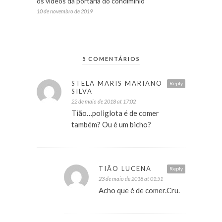
os videos da portaria do condiminio
10 de novembro de 2019
5 COMENTÁRIOS
STELA MARIS MARIANO
Reply
SILVA
22 de maio de 2018 at 17:02
Tião…poliglota é de comer
também? Ou é um bicho?
TIÃO LUCENA
Reply
23 de maio de 2018 at 01:51
Acho que é de comer.Cru.