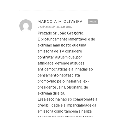
MARCO A M OLIVEIRA
Reply
9 de janeiro de 2025 at 10:07
Prezado Sr. João Gregório,
É profundamente lamentável e de
extremo mau gosto que uma
emissora de TV considere
contratar alguém que, por
afinidade, defende atitudes
antidemocráticas e alinhadas ao
pensamento neofascista
promovido pelo inelegível ex-
presidente Jair Bolsonaro, de
extrema direita.
Essa escolha não só compromete a
credibilidade e a imparcialidade da
emissora como também sinaliza
conivência com ideais que ferem