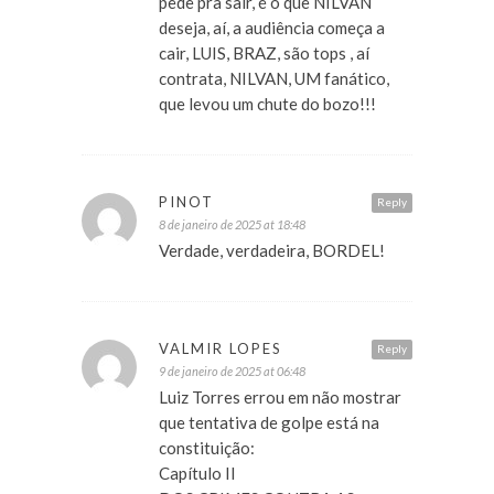
pede pra sair, é o que NILVAN
deseja, aí, a audiência começa a
cair, LUIS, BRAZ, são tops , aí
contrata, NILVAN, UM fanático,
que levou um chute do bozo!!!
PINOT
Reply
8 de janeiro de 2025 at 18:48
Verdade, verdadeira, BORDEL!
VALMIR LOPES
Reply
9 de janeiro de 2025 at 06:48
Luiz Torres errou em não mostrar
que tentativa de golpe está na
constituição:
Capítulo II