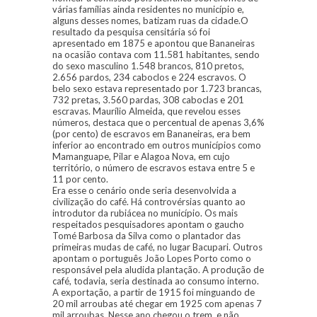
várias famílias ainda residentes no município e,
alguns desses nomes, batizam ruas da cidade.O
resultado da pesquisa censitária só foi
apresentado em 1875 e apontou que Bananeiras
na ocasião contava com 11.581 habitantes, sendo
do sexo masculino 1.548 brancos, 810 pretos,
2.656 pardos, 234 caboclos e 224 escravos. O
belo sexo estava representado por 1.723 brancas,
732 pretas, 3.560 pardas, 308 caboclas e 201
escravas. Maurílio Almeida, que revelou esses
números, destaca que o percentual de apenas 3,6%
(por cento) de escravos em Bananeiras, era bem
inferior ao encontrado em outros municípios como
Mamanguape, Pilar e Alagoa Nova, em cujo
território, o número de escravos estava entre 5 e
11 por cento.
Era esse o cenário onde seria desenvolvida a
civilização do café. Há controvérsias quanto ao
introdutor da rubiácea no município. Os mais
respeitados pesquisadores apontam o gaucho
Tomé Barbosa da Silva como o plantador das
primeiras mudas de café, no lugar Bacupari. Outros
apontam o português João Lopes Porto como o
responsável pela aludida plantação. A produção de
café, todavia, seria destinada ao consumo interno.
A exportação, a partir de 1915 foi minguando de
20 mil arroubas até chegar em 1925 com apenas 7
mil arroubas. Nesse ano chegou o trem, e não