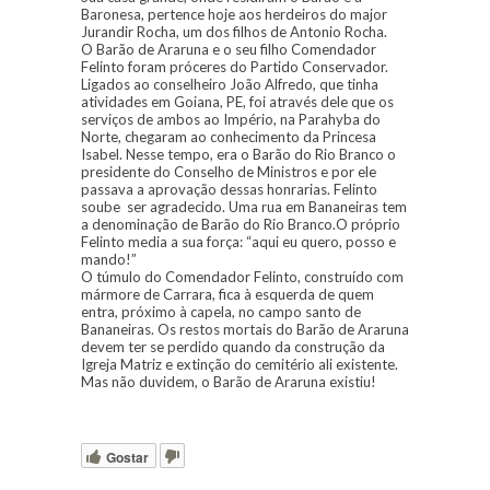
Baronesa, pertence hoje aos herdeiros do major
Jurandir Rocha, um dos filhos de Antonio Rocha.
O Barão de Araruna e o seu filho Comendador
Felinto foram próceres do Partido Conservador.
Ligados ao conselheiro João Alfredo, que tinha
atividades em Goiana, PE, foi através dele que os
serviços de ambos ao Império, na Parahyba do
Norte, chegaram ao conhecimento da Princesa
Isabel. Nesse tempo, era o Barão do Rio Branco o
presidente do Conselho de Ministros e por ele
passava a aprovação dessas honrarias. Felinto
soube ser agradecido. Uma rua em Bananeiras tem
a denominação de Barão do Rio Branco.O próprio
Felinto media a sua força: “aqui eu quero, posso e
mando!”
O túmulo do Comendador Felinto, construído com
mármore de Carrara, fica à esquerda de quem
entra, próximo à capela, no campo santo de
Bananeiras. Os restos mortais do Barão de Araruna
devem ter se perdido quando da construção da
Igreja Matriz e extinção do cemitério ali existente.
Mas não duvidem, o Barão de Araruna existiu!
Gostar