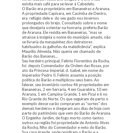
existia mais café para se levar à Cabedelo.
O Barão era proprietário em Bananeiras e Araruna.
A propriedade Capivara, em Cacimba de Dentro,
era refúgio dele e do seu gado nos invernos
prolongados do brejo. Consultado sobre o nome
que desejaria ostentar na honraria, preferiu Barão
de Araruna. Ele residia em Bananeiras, “mas se
atraísse à insígnia o nome do município amado, não
se livraria da mesquinhez dos detratores
habituados às galhofas da maledicência”, explica
Maurílio Almeida. Não queria ser chamado de
Barão das Bananas…
Seu herdeiro principal, Felinto Florentino da Rocha,
foi depois Comendador da Ordem das Rosas, por
ato da Princesa Imperial, d. Isabel, em nome do
Imperador Pedro II. Felinto assumiu a posição
política do Barão e multiplicou seus bens. Ao
falecer, seu inventário contou 46 propriedades em
Bananeiras, 2 em Serraria, 4 em Guarabira, 10 em
Araruna, 1 em Campina Grande, 1 em Picuí e 6 no
Rio Grande do Norte. Os que seguiram de perto o
exemplo desse varão compraram as “sortes” dos
demais herdeiros e chegaram aos dias de hoje com
parte do patrimônio que vem do Barão de Araruna.
O Engenho Jardim, de fogo morto como tantos
outros na região foi propriedade de Antonio Alves
da Rocha, filho do Comendador e neto do Barão.
Sua casa grande, onde residiram o Barão e a