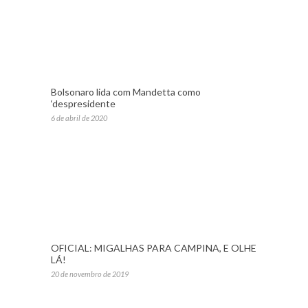
Bolsonaro lida com Mandetta como
‘despresidente
6 de abril de 2020
OFICIAL: MIGALHAS PARA CAMPINA, E OLHE
LÁ!
20 de novembro de 2019