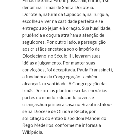
Filhas de Santa Fé que passaram, então, a se
denominar Irmãs de Santa Doroteia.
Doroteia, natural da Capadócia, na Turquia,
escolheu viver na castidade perfeita e se
entregou ao jejum e à oração. Sua humildade,
prudência e doçura atraíram a atenção de
seguidores. Por outro lado, a perseguição
aos cristãos encetada sob o Império de
Diocleciano, no Século III, levaram suas
idéias a julgamento. Por manter suas
convicções, foi decapitada. Paula Franssineti,
a fundadora da Congregação também
alcançaria a santidade. A Congregação das
Irmãs Doroteias plantou escolas em várias
partes do mundo, educando jovens e
crianças.Sua primeira casa no Brasil instalou-
se na Diocese de Olinda e Recife, por
solicitação do então bispo dom Manoel do
Rego Medeiros, conforme me informa a
Wikipédia.