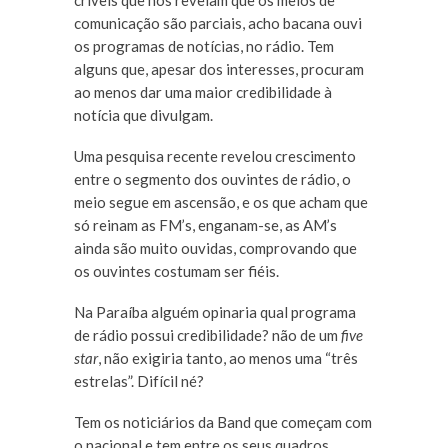
críveis que nos revelam que os meios de
comunicação são parciais, acho bacana ouvi
os programas de notícias, no rádio. Tem
alguns que, apesar dos interesses, procuram
ao menos dar uma maior credibilidade à
notícia que divulgam.
Uma pesquisa recente revelou crescimento
entre o segmento dos ouvintes de rádio, o
meio segue em ascensão, e os que acham que
só reinam as FM’s, enganam-se, as AM’s
ainda são muito ouvidas, comprovando que
os ouvintes costumam ser fiéis.
Na Paraíba alguém opinaria qual programa
de rádio possui credibilidade? não de um
five
star
, não exigiria tanto, ao menos uma “três
estrelas”. Difícil né?
Tem os noticiários da Band que começam com
o nacional e tem entre os seus quadros