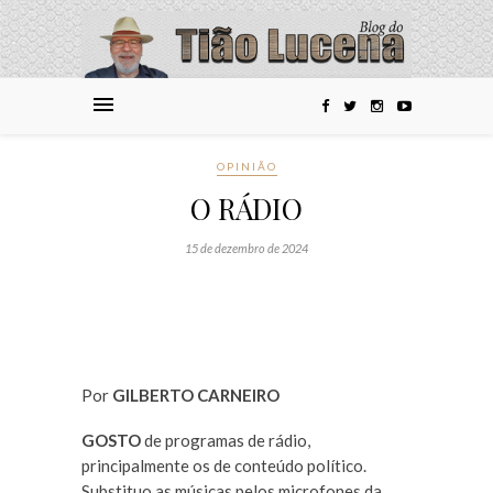
OPINIÃO
O RÁDIO
15 de dezembro de 2024
Por
GILBERTO CARNEIRO
GOSTO
de programas de rádio,
principalmente os de conteúdo político.
Substituo as músicas pelos microfones da