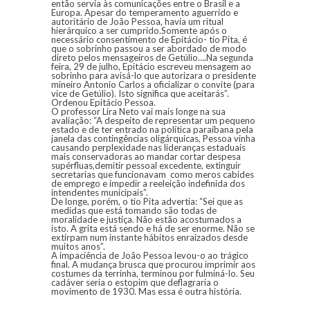
então servia às comunicações entre o Brasil e a
Europa. Apesar do temperamento aguerrido e
autoritário de João Pessoa, havia um ritual
hierárquico a ser cumprido.Somente após o
necessário consentimento de Epitácio- tio Pita, é
que o sobrinho passou a ser abordado de modo
direto pelos mensageiros de Getúlio….Na segunda
feira, 29 de julho, Epitácio escreveu mensagem ao
sobrinho para avisá-lo que autorizara o presidente
mineiro Antonio Carlos a oficializar o convite (para
vice de Getúlio). Isto significa que aceitarás”.
Ordenou Epitácio Pessoa.
O professor Lira Neto vai mais longe na sua
avaliação: “A despeito de representar um pequeno
estado e de ter entrado na política paraibana pela
janela das contingências oligárquicas, Pessoa vinha
causando perplexidade nas lideranças estaduais
mais conservadoras ao mandar cortar despesa
supérfluas,demitir pessoal excedente, extinguir
secretarias que funcionavam como meros cabides
de emprego e impedir a reeleição indefinida dos
intendentes municipais”.
De longe, porém, o tio Pita advertia: “Sei que as
medidas que está tomando são todas de
moralidade e justiça. Não estão acostumados a
isto. A grita está sendo e há de ser enorme. Não se
extirpam num instante hábitos enraizados desde
muitos anos”.
A impaciência de João Pessoa levou-o ao trágico
final. A mudança brusca que procurou imprimir aos
costumes da terrinha, terminou por fulminá-lo. Seu
cadáver seria o estopim que deflagraria o
movimento de 1930. Mas essa é outra história.