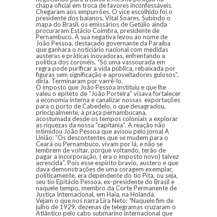
chapa oficial em troca de favores inconfessáveis.
Chegaram aos empurrões. O vice escolhido foi o
presidente dos baianos, Vital Soares. Subindo o
mapa do Brasil, os emissários de Getúlio ainda
procuraram Estácio Coimbra, presidente de
Pernambuco. A sua negativa levou ao nome de
João Pessoa, destacado governante da Paraíba
que ganhara o noticiário nacional com medidas
austeras e práticas inovadoras, enfrentando a
política dos coronéis. “Só uma vassourada em
regra pode purificar a vida pública, rebaixada por
figuras sem significação e aproveitadores gulosos”,
diria. Terminaram por varrê-lo.
O imposto que João Pessoa instituiu e que lhe
valeu o epíteto de “João Porteira” visava fortalecer
a economia interna e canalizar nossas exportações
para o porto de Cabedelo, o que desagradou,
principalmente, à praça pernambucana,
acostumada desde os tempos coloniais a explorar
as riquezas da nossa “capitania”. A reação não
intimidou João Pessoa que avisou pelo jornal A
União: “Os descontentes que se mudem para o
Ceará ou Pernambuco, vivam por lá, e não se
lembrem de voltar, porque voltando, terão de
pagar a incorporação, ( era o imposto novo) talvez
acrescida”. Pois esse espírito bravio, austero e que
dava demonstrações de uma coragem exemplar,
politicamente, era dependente do tio Pita, ou seja,
seu tio Epitácio Pessoa, ex-presidente do Brasil e
naquele tempo, membro da Corte Permanente de
Justiça Internacional, em Haia, na Holanda.
Vejam o que nos narra Lira Neto: “Naquele fim de
julho de 1929, dezenas de telegramas cruzaram o
Atlântico pelo cabo submarino internacional que