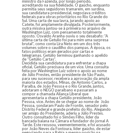
ministro da Fazenda, por longo período,
acreditando na sua fidelidade. O gaúcho, enquanto
permitia seus seguidores tramarem, em surdina,
sua candidatura presidencial, negociava créditos
federais para obras prioritários no Rio Grande do
Sul. Uma carta de sua lavra, jurando apoio ao
Catete, foi amplamente divulgada. Posteriormente,
outra missiva juntou-se à primeira no arquivo de
Washington Luiz, com pensamento totalmente
oposto. Osvaldo Aranha ouviu o seu desabafo: “A
última carta de Getulio foi para mim uma surpresa
brutal”, como conta Lira Neto em um dos três
volumes sobre o caudilho dos pampas. À época, os
fatos políticos eram gerados por cartas e
telegramas. Getúlio terminou ganhando o apelido
de “Getúlio Cartas”.
Decidida sua candidatura para enfrentar a chapa
oficial, Getúlio precisava de um vice. Uma consulta
feita por Washington Luiz sobre o apoio ao nome
de Júlio Prestes, então presidente de São Paulo,
para seu sucessor, recebera a aprovação da ampla
maioria dos estados. Minas, de Antonio Carlos, a
Paraíba, de João Pessoa e o Rio Grande, juntos,
adotaram o NEGO paraibano e passaram a
compor a chamada Aliança Liberal que
apresentaria a chapa Getúlio presidente, João
Pessoa, vice. Antes de se chegar ao nome de João
Pessoa, sondaram Paulo de Frontin, senador pelo
Distrito Federal e grande prefeito do Rio. Alegando
ser amigo do Presidente, aderiu a Júlio Prestes.
Outro consultado foi o Simões Filho, líder da
bancada baiana na Câmara e fundador do jornal A
Tarde. Este recusou, veementemente, e foi acusado
por João Neves da Fontoura, líder gaúcho, de estar
negociando para a Bahia a mesma posição na