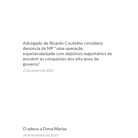
Advogado de Ricardo Coutinho considera
denúncia do MP “uma operação
espetacularizada com objetivos majoritários de
encobrir as conquistas dos oito anos de
governo”
13 de janeiro de 2020
O adeus a Dona Mariza
24 de novembro de 2020