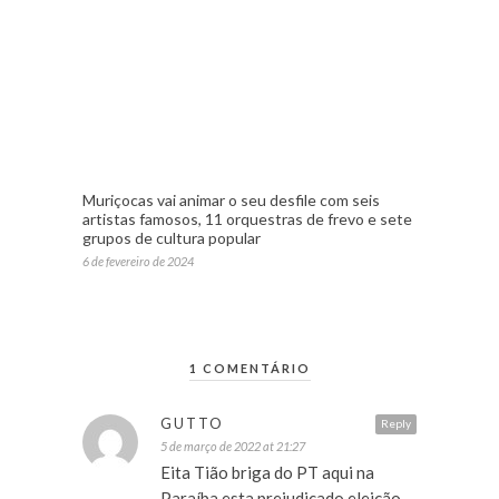
Muriçocas vai animar o seu desfile com seis
artistas famosos, 11 orquestras de frevo e sete
grupos de cultura popular
6 de fevereiro de 2024
1 COMENTÁRIO
GUTTO
Reply
5 de março de 2022 at 21:27
Eita Tião briga do PT aqui na
Paraíba esta prejudicado eleição