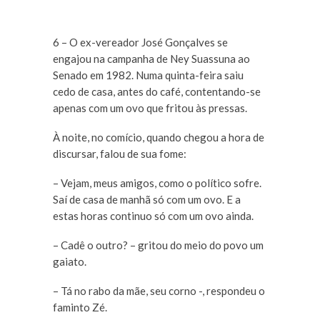
6 – O ex-vereador José Gonçalves se
engajou na campanha de Ney Suassuna ao
Senado em 1982. Numa quinta-feira saiu
cedo de casa, antes do café, contentando-se
apenas com um ovo que fritou às pressas.
À noite, no comício, quando chegou a hora de
discursar, falou de sua fome:
– Vejam, meus amigos, como o político sofre.
Saí de casa de manhã só com um ovo. E a
estas horas continuo só com um ovo ainda.
– Cadê o outro? – gritou do meio do povo um
gaiato.
– Tá no rabo da mãe, seu corno -, respondeu o
faminto Zé.