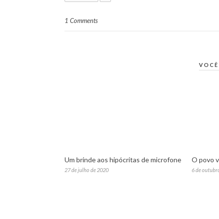
1 Comments
VOCÊ
Um brinde aos hipócritas de microfone
O povo v
27 de julho de 2020
6 de outubr