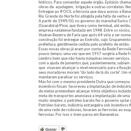
hídricos. Para comandar aquele órgão, Epitácio chama
obras de açudagem, irrigação e outras correlatas. Nes
Entregue ao IFOCS, a ferrovia que dava acesso a Banan
Rio Grande do Norte foi atingida pela falta de verba 
A partir de 1949/50, no governo do marechal Eurico G
(Guarabira)/Picui, que tivera como terminal, até entã
empresa natalense fundada em 1948. Entre os sócios,
Vouban Bezerra de Faria que após 64 viria a ser nome
construção foi entregue ao Exército, cujo Grupamento
prefeitura, gentilmente cedida pelo prefeito de então.
Essas novas obras já eram por conta da Rede Ferrovi
pouco tempo, uma vez que em 1957 surgiria a Rede Fer
Lembro bem que não havia máquinas nesses serviços. U
com a ajuda de jumentos que, pacientemente, subiam 
que visavam alcançar o nível necessário para a fixação
seus moradores moram “do lado de lá do corte”. Um vi
mandaram paralisar os serviços.
Mas foi com o mesmo presidente Dutra que começou a 
incentivos fiscais favoreceu a implantação de indústri
de metas pretendiam alcançar trinta objetivos incluído
meta de transportes anunciava a implantação de uma r
muito simples: o petróleo barato fez o governo optar p
Petróleo barato, indústria estrangeira sob incentivos f
de uma rede de rodovias, levaram as ferrovias ao esq
ferrovias. Por isso o trem parou em Bananeiras.
Gostar