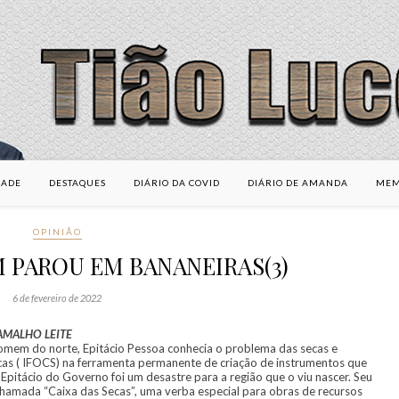
DADE
DESTAQUES
DIÁRIO DA COVID
DIÁRIO DE AMANDA
MEM
OPINIÃO
 PAROU EM BANANEIRAS(3)
6 de fevereiro de 2022
AMALHO LEITE
mem do norte, Epitácio Pessoa conhecia o problema das secas e
cas ( IFOCS) na ferramenta permanente de criação de instrumentos que
Epitácio do Governo foi um desastre para a região que o viu nascer. Seu
 chamada “Caixa das Secas”, uma verba especial para obras de recursos