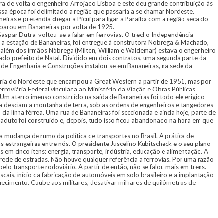
ra de volta o engenheiro Arrojado Lisboa e este deu grande contribuição às
sa época foi delimitado a região que passaria a se chamar Nordeste.
eiras e pretendia chegar a Picuí para ligar a Paraíba com a região seca do
e parou em Bananeiras por volta de 1925.
aspar Dutra, voltou-se a falar em ferrovias. O trecho Independência
o, a estação de Bananeiras, foi entregue à construtora Nobrega & Machado,
 além dos irmãos Nóbrega (Milton, William e Waldemar) estava o engenheiro
ado prefeito de Natal. Dividido em dois contratos, uma segunda parte da
 de Engenharia e Construções instalou-se em Bananeiras, na sede da
ária do Nordeste que encampou a Great Western a partir de 1951, mas por
roviária Federal vinculada ao Ministério da Viação e Obras Públicas.
m aterro imenso construído na saída de Bananeiras foi todo ele erigido
a desciam a montanha de terra, sob as ordens de engenheiros e tangedores
 da linha férrea. Uma rua de Bananeiras foi seccionada e ainda hoje, parte de
aduto foi construído e, depois, tudo isso ficou abandonado na hora em que
mudança de rumo da política de transportes no Brasil. A prática de
as estrangeiras entre nós. O presidente Juscelino Kubitscheck e o seu plano
s em cinco itens: energia, transporte, indústria, educação e alimentação. A
ede de estradas. Não houve qualquer referência a ferrovias. Por uma razão
elo transporte rodoviário. A partir de então, não se falou mais em trens.
iscais, início da fabricação de automóveis em solo brasileiro e a implantação
uecimento. Coube aos militares, desativar milhares de quilômetros de