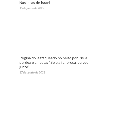
Nas locas de Israel
15 de junho de 2025
Reginaldo, esfaqueado no peito por Iris, a
perdoa e ameaça: “Se ela for presa, eu vou
junto”
17 de agosto de 2021