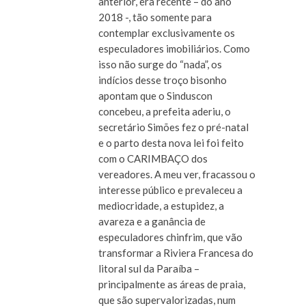
anterior, era recente – do ano
2018 -, tão somente para
contemplar exclusivamente os
especuladores imobiliários. Como
isso não surge do “nada”, os
indícios desse troço bisonho
apontam que o Sinduscon
concebeu, a prefeita aderiu, o
secretário Simões fez o pré-natal
e o parto desta nova lei foi feito
com o CARIMBAÇO dos
vereadores. A meu ver, fracassou o
interesse público e prevaleceu a
mediocridade, a estupidez, a
avareza e a ganância de
especuladores chinfrim, que vão
transformar a Riviera Francesa do
litoral sul da Paraíba –
principalmente as áreas de praia,
que são supervalorizadas, num